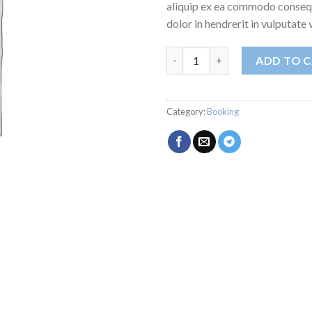
aliquip ex ea commodo consequ
dolor in hendrerit in vulputate
Weekend in London quantity
ADD TO 
Category:
Booking