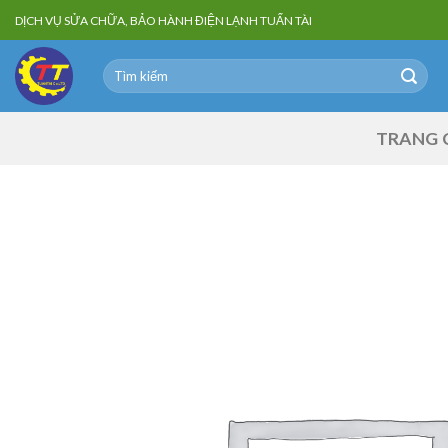
Skip
DỊCH VỤ SỬA CHỮA, BẢO HÀNH ĐIỆN LẠNH TUẤN TÀI
to
content
Search
for:
TRANG 