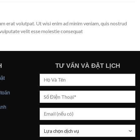
m erat volutpat. Ut wisi enim ad minim veniam, quis nostrud
 vulputate velit esse molestie consequat
H
TƯ VẤN VÀ ĐẶT LỊCH
ật
toán
ành