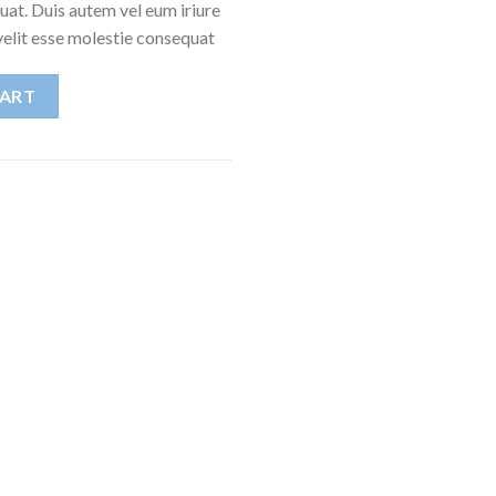
at. Duis autem vel eum iriure
 velit esse molestie consequat
CART