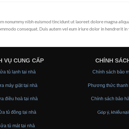
diam nonummy nibh euismod tincidunt ut laoreet dolore magna aliqua
a commodo consequat. Duis autem vel eum iriure dolor in hendrerit in
H VỤ CUNG CẤP
CHÍNH SÁC
ửa tủ lạnh tại nhà
Chính sách bảo m
a máy giặt tại nhà
Phương thức thanh 
a điều hoà tại nhà
Chính sách bảo h
Góp ý, khiếu nại
ửa tủ đông tại nhà
ửa tủ mát tại nhà