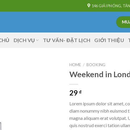
146 GIẢI PHÓNG, TÂ
MUA
CHỦ
DỊCH VỤ
TƯ VẤN- ĐẶT LỊCH
GIỚI THIỆU
HOME
/
BOOKING
Weekend in Lon
29
₫
Lorem ipsum dolor sit amet, con
diam nonummy nibh euismod tin
magna aliquam erat volutpat. 
quis nostrud exerci tation ullam