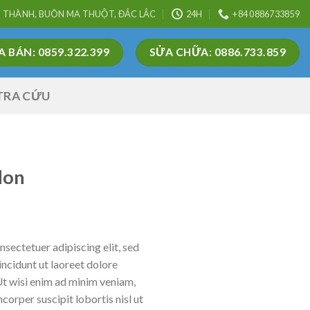
N THÀNH, BUÔN MA THUỘT, ĐẮC LẮC
24H
+84 0886733859
 BÁN: 0859.322.399
SỬA CHỮA: 0886.733.859
TRA CỨU
don
sectetuer adipiscing elit, sed
cidunt ut laoreet dolore
Ut wisi enim ad minim veniam,
corper suscipit lobortis nisl ut